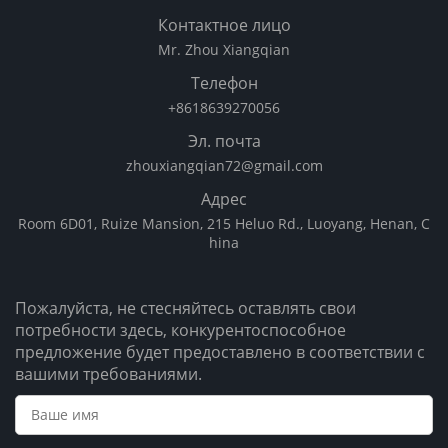
Контактное лицо
Mr. Zhou Xiangqian
Телефон
+8618639270056
Эл. почта
zhouxiangqian72@gmail.com
Адрес
Room 6D01, Ruize Mansion, 215 Heluo Rd., Luoyang, Henan, C
hina
Пожалуйста, не стесняйтесь оставлять свои
потребности здесь, конкурентоспособное
предложение будет предоставлено в соответствии с
вашими требованиями.