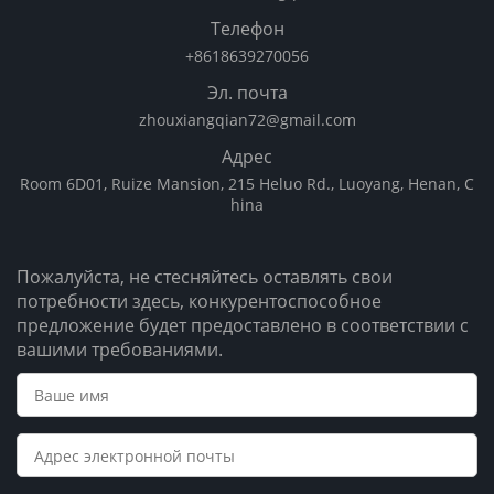
Телефон
+8618639270056
Эл. почта
zhouxiangqian72@gmail.com
Адрес
Room 6D01, Ruize Mansion, 215 Heluo Rd., Luoyang, Henan, C
hina
Пожалуйста, не стесняйтесь оставлять свои
потребности здесь, конкурентоспособное
предложение будет предоставлено в соответствии с
вашими требованиями.