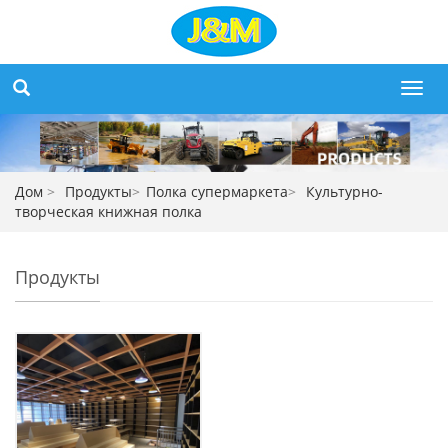
Toggl
navig
Дом
>
Продукты
>
Полка супермаркета
>
Культурно-
творческая книжная полка
Продукты