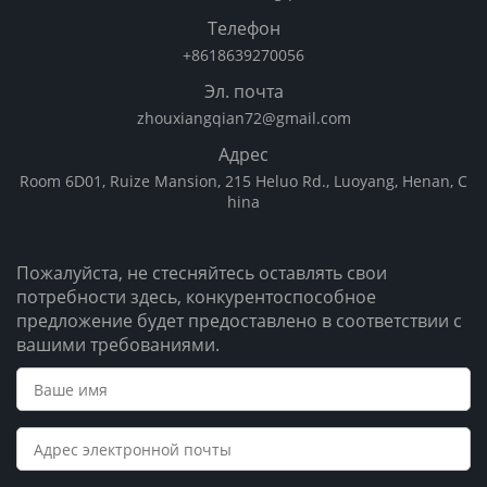
Телефон
+8618639270056
Эл. почта
zhouxiangqian72@gmail.com
Адрес
Room 6D01, Ruize Mansion, 215 Heluo Rd., Luoyang, Henan, C
hina
Пожалуйста, не стесняйтесь оставлять свои
потребности здесь, конкурентоспособное
предложение будет предоставлено в соответствии с
вашими требованиями.