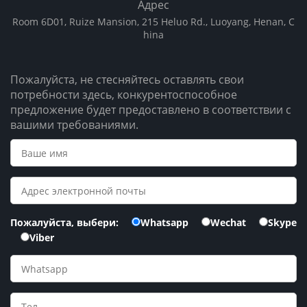
Адрес
Room 6D01, Ruize Mansion, 215 Heluo Rd., Luoyang, Henan, C
hina
Пожалуйста, не стесняйтесь оставлять свои
потребности здесь, конкурентоспособное
предложение будет предоставлено в соответствии с
вашими требованиями.
Пожалуйста, выбери:
Whatsapp
Wechat
Skype
Viber