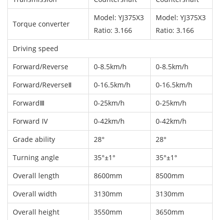
Model: YJ375X3
Model: YJ375X3
Torque converter
Ratio: 3.166
Ratio: 3.166
Driving speed
Forward/Reverse
0-8.5km/h
0-8.5km/h
Forward/ReverseⅡ
0-16.5km/h
0-16.5km/h
ForwardⅢ
0-25km/h
0-25km/h
Forward IV
0-42km/h
0-42km/h
Grade ability
28°
28°
Turning angle
35°±1°
35°±1°
Overall length
8600mm
8500mm
Overall width
3130mm
3130mm
Overall height
3550mm
3650mm