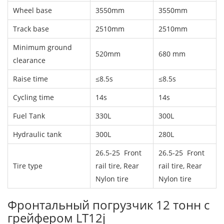
Wheel base
3550mm
3550mm
Track base
2510mm
2510mm
Minimum ground
520mm
680 mm
clearance
Raise time
≤8.5s
≤8.5s
Cycling time
14s
14s
Fuel Tank
330L
300L
Hydraulic tank
300L
280L
26.5-25 Front
26.5-25 Front
Tire type
rail tire, Rear
rail tire, Rear
Nylon tire
Nylon tire
Фронтальный погрузчик 12 тонн с
грейфером LT12j