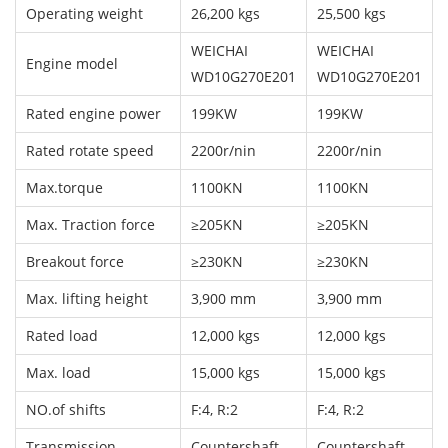
Operating weight
26,200 kgs
25,500 kgs
WEICHAI
WEICHAI
Engine model
WD10G270E201
WD10G270E201
Rated engine power
199KW
199KW
Rated rotate speed
2200r/nin
2200r/nin
Max.torque
1100KN
1100KN
Max. Traction force
≥205KN
≥205KN
Breakout force
≥230KN
≥230KN
Max. lifting height
3,900 mm
3,900 mm
Rated load
12,000 kgs
12,000 kgs
Max. load
15,000 kgs
15,000 kgs
NO.of shifts
F:4, R:2
F:4, R:2
Transmission
Countershaft
Countershaft