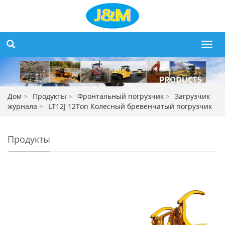
Toggl
navig
Дом
>
Продукты
>
Фронтальный погрузчик
>
Загрузчик
журнала
>
LT12J 12Ton Колесный бревенчатый погрузчик
Продукты