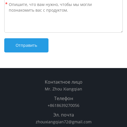
*
Контактное лицо
Mr. Zhou Xiangqian
Телефон
+8618639270056
Эл. почта
zhouxiangqian72@gmail.com