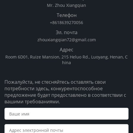
Mr. Zhou Xiangqian
Телефон
+8618639270056
Эл. почта
zhouxiangqian72@gmail.com
Адрес
Room 6D01, Ruize Mansion, 215 Heluo Rd., Luoyang, Henan, C
hina
Пожалуйста, не стесняйтесь оставлять свои
потребности здесь, конкурентоспособное
предложение будет предоставлено в соответствии с
вашими требованиями.