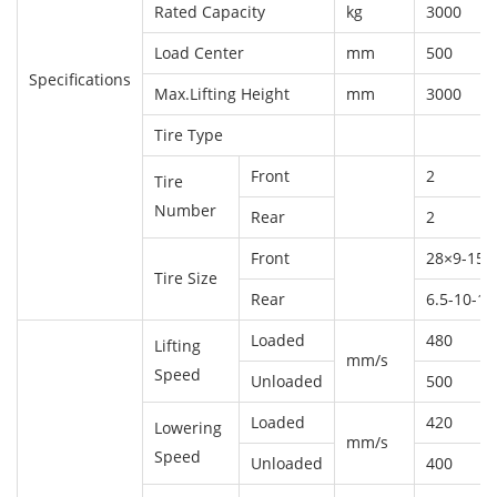
Rated Capacity
kg
3000
Load Center
mm
500
Specifications
Max.Lifting Height
mm
3000
Tire Type
Front
2
Tire
Number
Rear
2
Front
28×9-15-
Tire Size
Rear
6.5-10-1
Loaded
480
Lifting
mm/s
Speed
Unloaded
500
Loaded
420
Lowering
mm/s
Speed
Unloaded
400