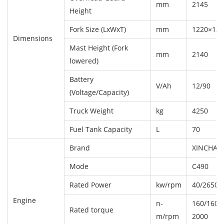
mm
2145
Height
Fork Size (LxWxT)
mm
1220×125
Dimensions
Mast Height (Fork
mm
2140
lowered)
Battery
V/Ah
12/90
(Voltage/Capacity)
Truck Weight
kg
4250
Fuel Tank Capacity
L
70
Brand
XINCHAI
Mode
C490
Rated Power
kw/rpm
40/2650
Engine
n-
160/1600
Rated torque
m/rpm
2000